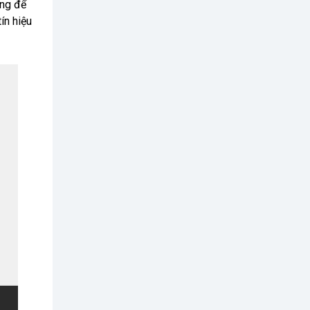
ụng để
ín hiệu