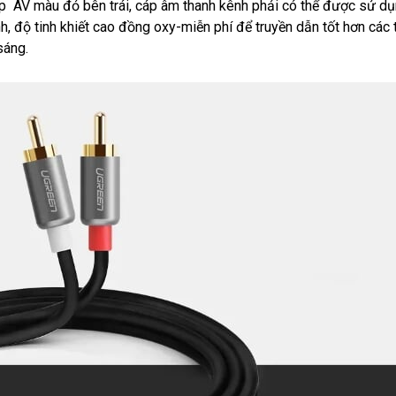
p AV màu đỏ bên trái, cáp âm thanh kênh phải có thể được sử d
nh, độ tinh khiết cao đồng oxy-miễn phí để truyền dẫn tốt hơn các t
sáng.