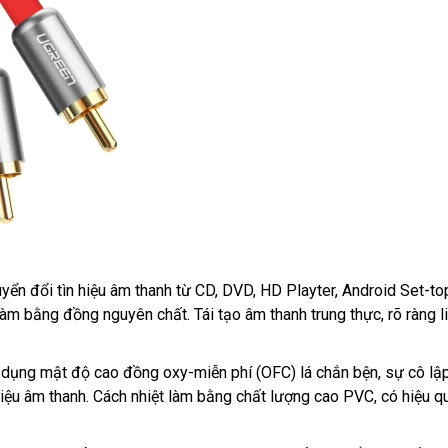
yển đổi tìn hiệu âm thanh từ CD, DVD, HD Playter, Android Set-to
c làm bằng đồng nguyên chất. Tái tạo âm thanh trung thực, rõ ràng l
dụng mật độ cao đồng oxy-miễn phí (OFC) lá chắn bện, sự cô lập
 hiệu âm thanh. Cách nhiệt làm bằng chất lượng cao PVC, có hiệu q