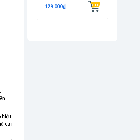
129.000₫
p-
iền
 hiệu
uả cải