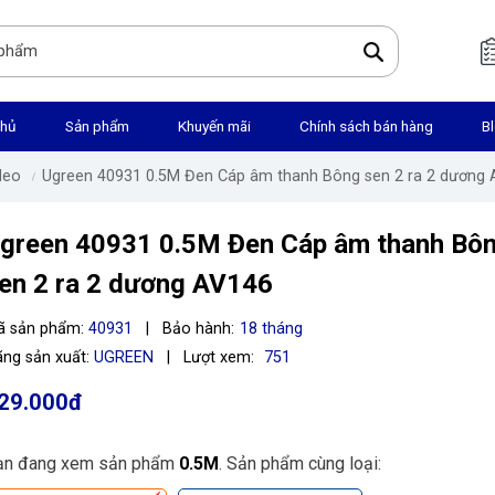
chủ
Sản phẩm
Khuyến mãi
Chính sách bán hàng
B
deo
Ugreen 40931 0.5M Đen Cáp âm thanh Bông sen 2 ra 2 dương
green 40931 0.5M Đen Cáp âm thanh Bô
en 2 ra 2 dương AV146
ã sản phẩm:
40931
|
Bảo hành:
18 tháng
ng sản xuất:
UGREEN
|
Lượt xem:
751
29.000đ
ạn đang xem sản phẩm
0.5M
. Sản phẩm cùng loại: