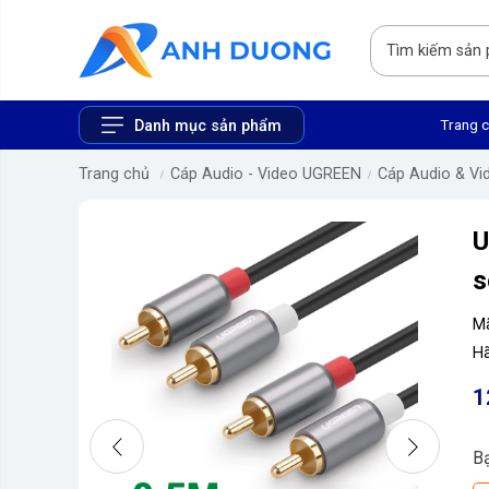
Trang 
Danh mục sản phẩm
Trang chủ
Cáp Audio - Video UGREEN
Cáp Audio & Vi
U
s
M
Hã
1
B