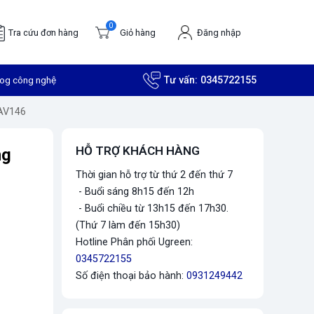
0
Tra cứu đơn hàng
Giỏ hàng
Đăng nhập
log công nghệ
Tư vấn:
0345722155
 AV146
HỖ TRỢ KHÁCH HÀNG
ng
Thời gian hỗ trợ từ thứ 2 đến thứ 7
- Buổi sáng 8h15 đến 12h
- Buổi chiều từ 13h15 đến 17h30.
(Thứ 7 làm đến 15h30)
Hotline Phân phối Ugreen:
0345722155
Số điện thoại bảo hành:
0931249442