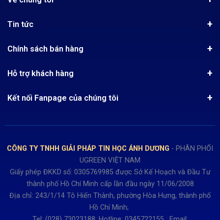
Giới thiệu
Tin tức
Chứng nhận phân phối Ugreen
Tin khuyến mãi
Quy chế hoạt động
Chính sách bán hàng
Kinh nghiệm mua hàng
Chính sách bảo mật
Hướng dẫn đặt hàng
Công nghệ - Sản phẩm mới
Hỗ trợ khách hàng
Tra cứu đơn hàng
Chính sách thanh toán
Tin tuyển dụng
Liên hệ
Điện thoai: (028)73023188
Chính sách Hủy, Đổi, Trả hàng
Kết nối Fanpage của chúng tôi
Review sản phẩm
Bán hàng: 0345722155
Chính sách Giao nhận, Kiểm hàng
Bảo hành: 0931249442
Hướng dẫn đăng ký tài khoản
Hợp tác: LienHe@sisco.com.vn
Chính sách bán hàng Dự án
CÔNG TY TNHH GIẢI PHÁP TIN HỌC ÁNH DƯƠNG
- PHÂN PHỐI
Thời gian làm việc từ Thứ 2- Thứ 7
UGREEN VIỆT NAM
Buổi sáng 8h15 đến 12h.
Giấy phép ĐKKD số: 0305769985 được Sở Kế Hoạch và Đầu Tư
Buổi chiều từ 13h15 đến 17h30
thành phố Hồ Chí Minh cấp lần đầu ngày 11/06/2008
Thứ 7 làm đến 15h30 chiều.
Địa chỉ: 243/1/14 Tô Hiến Thành, phường Hòa Hưng, thành phố
Hồ Chí Minh;
Tel: (028) 73023188; Hotline: 0345722155 ; Email: