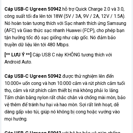
Cáp USB-C Ugreen 50942
hỗ trợ Quick Charge 2.0 và 3.0,
công suất tối đa lên tới 18W (5V / 3A, 9V / 2A, 12V / 1.5A).
Nó hoàn toàn tương thích với Sạc nhanh thích ứng Samsung
(AFC) và Giao thức sạc nhanh Huawei (FCP), cho phép bạn
tận hưởng tốc độ sạc giống như cáp gốc. Nó đảm bảo
truyền dữ liệu lên tới 480 Mbps.
[** LƯU Ý **]
Cáp USB C này KHÔNG tương thích với
Android Auto.
Cáp USB-C Ugreen 50942
được thử nghiệm lên đến
10.000+ uốn cong và hơn 10.000 cắm và rút phích cắm tuổi
thọ, cắm và rút phích cắm thiết bị mà không phải lo lắng.
Tấm chắn bằng nylon rất chắc chắn và chống mài mòn, bảo
vệ thêm để tránh hư hại và hao mòn. Sợi rất linh hoạt, dễ
dàng gấp vào túi, giúp nó không bị cong hoặc vướng vào
mọi hướng.