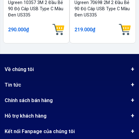
Ugreen 10357 3M 2 Đầu Bẻ
Ugreen 70698 2M 2 Đầu Bẻ
90 Độ Cáp USB Type C Màu
90 Độ Cáp USB Type C Màu
Đen US335
Đen US335
290.000₫
219.000₫
Về chúng tôi
Giới thiệu
Tin tức
Chứng nhận phân phối Ugreen
Tin khuyến mãi
Quy chế hoạt động
Chính sách bán hàng
Kinh nghiệm mua hàng
Chính sách bảo mật
Hướng dẫn đặt hàng
Công nghệ - Sản phẩm mới
Hỗ trợ khách hàng
Tra cứu đơn hàng
Chính sách thanh toán
Tin tuyển dụng
Liên hệ
Điện thoai: (028)73023188
Chính sách Hủy, Đổi, Trả hàng
Kết nối Fanpage của chúng tôi
Review sản phẩm
Bán hàng: 0345722155