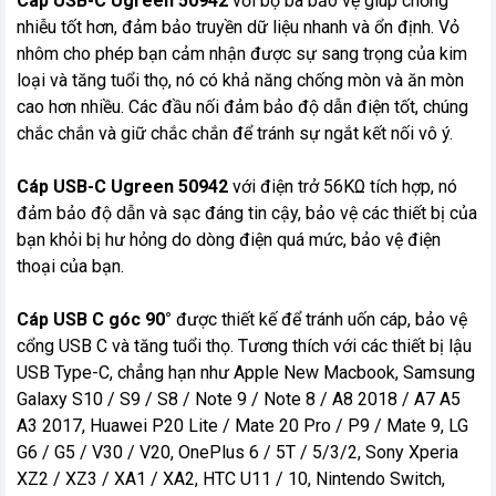
Cáp USB-C Ugreen 50942
với bộ ba bảo vệ giúp chống
nhiễu tốt hơn, đảm bảo truyền dữ liệu nhanh và ổn định. Vỏ
nhôm cho phép bạn cảm nhận được sự sang trọng của kim
loại và tăng tuổi thọ, nó có khả năng chống mòn và ăn mòn
cao hơn nhiều. Các đầu nối đảm bảo độ dẫn điện tốt, chúng
chắc chắn và giữ chắc chắn để tránh sự ngắt kết nối vô ý.
Cáp USB-C Ugreen 50942
với điện trở 56KΩ tích hợp, nó
đảm bảo độ dẫn và sạc đáng tin cậy, bảo vệ các thiết bị của
bạn khỏi bị hư hỏng do dòng điện quá mức, bảo vệ điện
thoại của bạn.
Cáp USB C góc 90°
được thiết kế để tránh uốn cáp, bảo vệ
cổng USB C và tăng tuổi thọ. Tương thích với các thiết bị lậu
USB Type-C, chẳng hạn như Apple New Macbook, Samsung
Galaxy S10 / S9 / S8 / Note 9 / Note 8 / A8 2018 / A7 A5
A3 2017, Huawei P20 Lite / Mate 20 Pro / P9 / Mate 9, LG
G6 / G5 / V30 / V20, OnePlus 6 / 5T / 5/3/2, Sony Xperia
XZ2 / XZ3 / XA1 / XA2, HTC U11 / 10, Nintendo Switch,