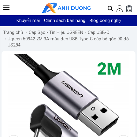
Khuyến mãi
Chính sách bán hàng
Blog công nghệ
Trang chủ
Cáp Sạc - Tín Hiệu UGREEN
Cáp USB-C
Ugreen 50942 2M 3A màu đen USB Type-C cáp bẻ góc 90 độ
US284