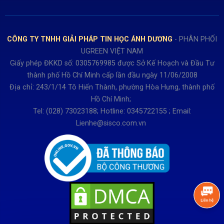
Chính sách Giao nhận, Kiểm hàng
Bảo hành: 0931249442
Hướng dẫn đăng ký tài khoản
Hợp tác: LienHe@sisco.com.vn
Chính sách bán hàng Dự án
CÔNG TY TNHH GIẢI PHÁP TIN HỌC ÁNH DƯƠNG
- PHÂN PHỐI
Thời gian làm việc từ Thứ 2- Thứ 7
UGREEN VIỆT NAM
Buổi sáng 8h15 đến 12h.
Giấy phép ĐKKD số: 0305769985 được Sở Kế Hoạch và Đầu Tư
Buổi chiều từ 13h15 đến 17h30
thành phố Hồ Chí Minh cấp lần đầu ngày 11/06/2008
Thứ 7 làm đến 15h30 chiều.
Địa chỉ: 243/1/14 Tô Hiến Thành, phường Hòa Hưng, thành phố
Hồ Chí Minh;
Tel: (028) 73023188; Hotline: 0345722155 ; Email:
Lienhe@sisco.com.vn