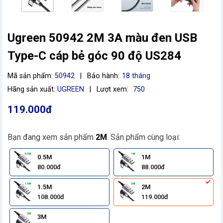
Ugreen 50942 2M 3A màu đen USB
Type-C cáp bẻ góc 90 độ US284
Mã sản phẩm:
50942
|
Bảo hành:
18 tháng
Hãng sản xuất:
UGREEN
|
Lượt xem:
750
119.000đ
Bạn đang xem sản phẩm
2M
. Sản phẩm cùng loại:
0.5M
1M
80.000đ
88.000đ
1.5M
2M
108.000đ
119.000đ
3M