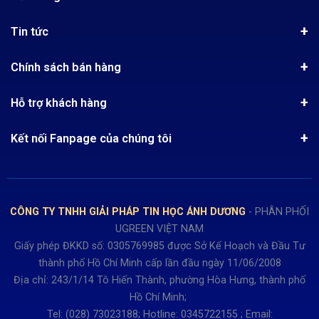
Giới thiệu
Tin tức
Chứng nhận phân phối Ugreen
Tin khuyến mãi
Quy chế hoạt động
Chính sách bán hàng
Kinh nghiệm mua hàng
Chính sách bảo mật
Hướng dẫn đặt hàng
Công nghệ - Sản phẩm mới
Hỗ trợ khách hàng
Tra cứu đơn hàng
Chính sách thanh toán
Tin tuyển dụng
Liên hệ
Điện thoai: (028)73023188
Chính sách Hủy, Đổi, Trả hàng
Kết nối Fanpage của chúng tôi
Review sản phẩm
Bán hàng: 0345722155
Chính sách Giao nhận, Kiểm hàng
Bảo hành: 0931249442
Hướng dẫn đăng ký tài khoản
Hợp tác: LienHe@sisco.com.vn
Chính sách bán hàng Dự án
CÔNG TY TNHH GIẢI PHÁP TIN HỌC ÁNH DƯƠNG
- PHÂN PHỐI
Thời gian làm việc từ Thứ 2- Thứ 7
UGREEN VIỆT NAM
Buổi sáng 8h15 đến 12h.
Giấy phép ĐKKD số: 0305769985 được Sở Kế Hoạch và Đầu Tư
Buổi chiều từ 13h15 đến 17h30
thành phố Hồ Chí Minh cấp lần đầu ngày 11/06/2008
Thứ 7 làm đến 15h30 chiều.
Địa chỉ: 243/1/14 Tô Hiến Thành, phường Hòa Hưng, thành phố
Hồ Chí Minh;
Tel: (028) 73023188; Hotline: 0345722155 ; Email: