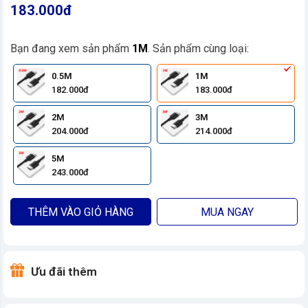
183.000đ
Bạn đang xem sản phẩm
1M
. Sản phẩm cùng loại:
0.5M
1M
182.000đ
183.000đ
2M
3M
204.000đ
214.000đ
5M
243.000đ
THÊM VÀO GIỎ HÀNG
MUA NGAY
Ưu đãi thêm