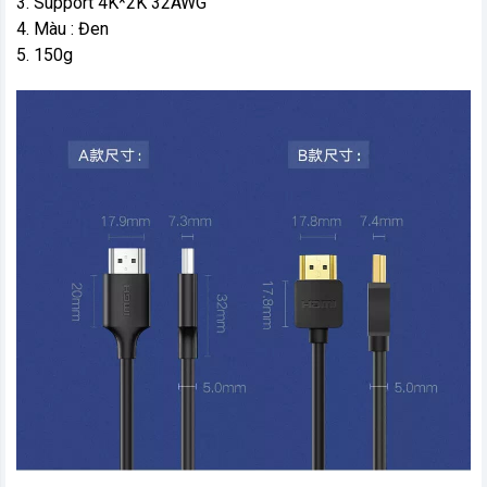
3. Support 4K*2K 32AWG
4. Màu : Đen
5. 150g