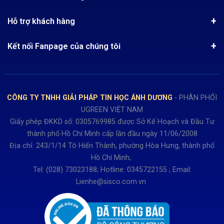
Kinh nghiệm mua hàng
Chính sách bảo mật
Hướng dẫn đặt hàng
Công nghệ - Sản phẩm mới
Hỗ trợ khách hàng
Tra cứu đơn hàng
Chính sách thanh toán
Tin tuyển dụng
Liên hệ
Điện thoai: (028)73023188
Chính sách Hủy, Đổi, Trả hàng
Kết nối Fanpage của chúng tôi
Review sản phẩm
Bán hàng: 0345722155
Chính sách Giao nhận, Kiểm hàng
Bảo hành: 0931249442
Hướng dẫn đăng ký tài khoản
Hợp tác: LienHe@sisco.com.vn
Chính sách bán hàng Dự án
CÔNG TY TNHH GIẢI PHÁP TIN HỌC ÁNH DƯƠNG
- PHÂN PHỐI
Thời gian làm việc từ Thứ 2- Thứ 7
UGREEN VIỆT NAM
Buổi sáng 8h15 đến 12h.
Giấy phép ĐKKD số: 0305769985 được Sở Kế Hoạch và Đầu Tư
Buổi chiều từ 13h15 đến 17h30
thành phố Hồ Chí Minh cấp lần đầu ngày 11/06/2008
Thứ 7 làm đến 15h30 chiều.
Địa chỉ: 243/1/14 Tô Hiến Thành, phường Hòa Hưng, thành phố
Hồ Chí Minh;
Tel: (028) 73023188; Hotline: 0345722155 ; Email:
Lienhe@sisco.com.vn