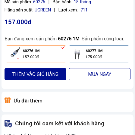
Mã sản phẩm:
60276
|
Bảo hành:
18 tháng
Hãng sản xuất:
UGREEN
|
Lượt xem:
711
157.000đ
Bạn đang xem sản phẩm
60276 1M
. Sản phẩm cùng loại:
60276 1M
60277 1M
157.000đ
175.000đ
THÊM VÀO GIỎ HÀNG
MUA NGAY
Ưu đãi thêm
Chúng tôi cam kết với khách hàng