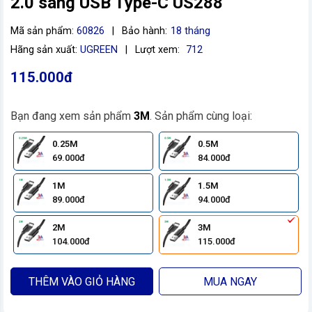
2.0 sang USB Type-C US288
Mã sản phẩm:
60826
|
Bảo hành:
18 tháng
Hãng sản xuất:
UGREEN
|
Lượt xem:
712
115.000đ
Bạn đang xem sản phẩm
3M
. Sản phẩm cùng loại:
0.25M
0.5M
69.000đ
84.000đ
1M
1.5M
89.000đ
94.000đ
2M
3M
104.000đ
115.000đ
THÊM VÀO GIỎ HÀNG
MUA NGAY