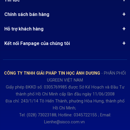
Chứng nhận phân phối Ugreen
Tin khuyến mãi
Quy chế hoạt động
Chính sách bán hàng
Kinh nghiệm mua hàng
Chính sách bảo mật
Hướng dẫn đặt hàng
Công nghệ - Sản phẩm mới
Hỗ trợ khách hàng
Tra cứu đơn hàng
Chính sách thanh toán
Tin tuyển dụng
Liên hệ
Điện thoai: (028)73023188
Chính sách Hủy, Đổi, Trả hàng
Kết nối Fanpage của chúng tôi
Review sản phẩm
Bán hàng: 0345722155
Chính sách Giao nhận, Kiểm hàng
Bảo hành: 0931249442
Hướng dẫn đăng ký tài khoản
Hợp tác: LienHe@sisco.com.vn
Chính sách bán hàng Dự án
CÔNG TY TNHH GIẢI PHÁP TIN HỌC ÁNH DƯƠNG
- PHÂN PHỐI
Thời gian làm việc từ Thứ 2- Thứ 7
UGREEN VIỆT NAM
Buổi sáng 8h15 đến 12h.
Giấy phép ĐKKD số: 0305769985 được Sở Kế Hoạch và Đầu Tư
Buổi chiều từ 13h15 đến 17h30
thành phố Hồ Chí Minh cấp lần đầu ngày 11/06/2008
Thứ 7 làm đến 15h30 chiều.
Địa chỉ: 243/1/14 Tô Hiến Thành, phường Hòa Hưng, thành phố
Hồ Chí Minh;
Tel: (028) 73023188; Hotline: 0345722155 ; Email:
Lienhe@sisco.com.vn