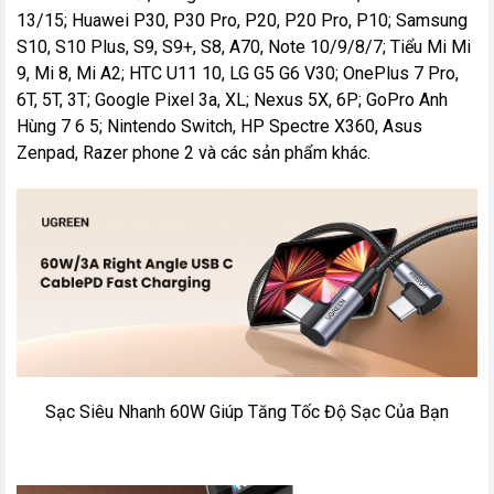
13/15; Huawei P30, P30 Pro, P20, P20 Pro, P10; Samsung
S10, S10 Plus, S9, S9+, S8, A70, Note 10/9/8/7; Tiểu Mi Mi
9, Mi 8, Mi A2; HTC U11 10, LG G5 G6 V30; OnePlus 7 Pro,
6T, 5T, 3T; Google Pixel 3a, XL; Nexus 5X, 6P; GoPro Anh
Hùng 7 6 5; Nintendo Switch, HP Spectre X360, Asus
Zenpad, Razer phone 2 và các sản phẩm khác.
Sạc Siêu Nhanh 60W Giúp Tăng Tốc Độ Sạc Của Bạn