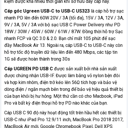
kiệm được khá nhiều thời gian khi sở hữu dây cáp này.
Cáp góc Ugreen USB-C to USB-C US323
là cáp hỗ trợ sạc
nhanh PD lên đến 60W 20V / 3A (tối đa), 15V / 3A, 12V / 3A,
9V / 3A, 5V / 3A với bộ sạc USB C Power Delivery như PD
18W / 30W / 45W / 60W / 61W / 87W. Đồng thời hỗ trợ Sạc
nhanh FCP và QC 3.0 & 2.0. Bạn chỉ mất 105 phút để sạc
đầy MacBook Air 13. Ngoài ra, cáp USB-C to USB-C này còn
hỗ trợ tốc độ truyền dữ liệu lên đến 480 Mbps, các tập tin
1G sẽ được hoàn thành trong 30s
Cáp UGREEN PD USB C
được sản xuất bởi nhà sản xuất
được chứng nhận USB-IF. Được làm bằng vỏ nylon bện đôi
và hợp kim nhôm, điện trở kéo lên 56Ω tích hợp và bảo vệ
dòng điện / ngắn mạch bên trong để bảo vệ hiệu quả thiết bị
của bạn khỏi bị hư hỏng. Một thứ cần có cho Macbook, iPad
Pro và bất kỳ điện thoại hỗ trợ PD nào khác của bạn.
Cáp USB C 90 độ này hoạt động tốt trên hầu hết các thiết bị
USB-C như iPad Pro 12.9/11 inch, MacBook Pro 2018 2017,
MacBook Air mới, Google Chromebook Pixel, Dell XPS