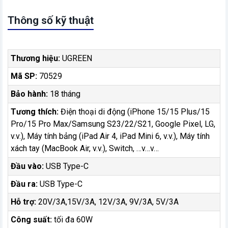
Thông số kỹ thuật
Thương hiệu:
UGREEN
Mã SP:
70529
Bảo hành:
18 tháng
Tương thích:
Điện thoại di động (iPhone 15/15 Plus/15
Pro/15 Pro Max/Samsung S23/22/S21, Google Pixel, LG,
v.v.), Máy tính bảng (iPad Air 4, iPad Mini 6, v.v.), Máy tính
xách tay (MacBook Air, v.v.), Switch, …v…v…
Đầu vào:
USB Type-C
Đầu ra:
USB Type-C
Hỗ trợ:
20V/3A,15V/3A, 12V/3A, 9V/3A, 5V/3A
Công suất:
tối đa 60W