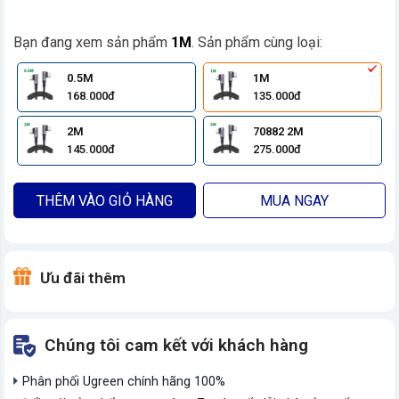
Bạn đang xem sản phẩm
1M
. Sản phẩm cùng loại:
0.5M
1M
168.000đ
135.000đ
2M
70882 2M
145.000đ
275.000đ
THÊM VÀO GIỎ HÀNG
MUA NGAY
Ưu đãi thêm
Chúng tôi cam kết với khách hàng
Phân phối Ugreen chính hãng 100%