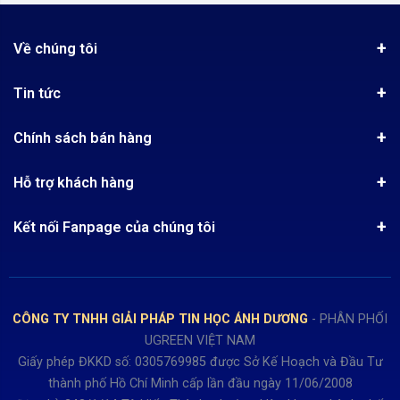
Về chúng tôi
Giới thiệu
Tin tức
Chứng nhận phân phối Ugreen
Tin khuyến mãi
Quy chế hoạt động
Chính sách bán hàng
Kinh nghiệm mua hàng
Chính sách bảo mật
Hướng dẫn đặt hàng
Công nghệ - Sản phẩm mới
Hỗ trợ khách hàng
Tra cứu đơn hàng
Chính sách thanh toán
Tin tuyển dụng
Liên hệ
Điện thoai: (028)73023188
Chính sách Hủy, Đổi, Trả hàng
Kết nối Fanpage của chúng tôi
Review sản phẩm
Bán hàng: 0345722155
Chính sách Giao nhận, Kiểm hàng
Bảo hành: 0931249442
Hướng dẫn đăng ký tài khoản
Hợp tác: LienHe@sisco.com.vn
Chính sách bán hàng Dự án
CÔNG TY TNHH GIẢI PHÁP TIN HỌC ÁNH DƯƠNG
- PHÂN PHỐI
Thời gian làm việc từ Thứ 2- Thứ 7
UGREEN VIỆT NAM
Buổi sáng 8h15 đến 12h.
Giấy phép ĐKKD số: 0305769985 được Sở Kế Hoạch và Đầu Tư
Buổi chiều từ 13h15 đến 17h30
thành phố Hồ Chí Minh cấp lần đầu ngày 11/06/2008