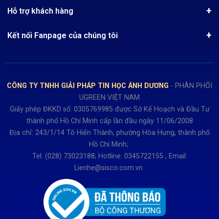
Chính sách bảo mật
Hướng dẫn đặt hàng
Công nghệ - Sản phẩm mới
Hỗ trợ khách hàng
Tra cứu đơn hàng
Chính sách thanh toán
Tin tuyển dụng
Liên hệ
Điện thoai: (028)73023188
Chính sách Hủy, Đổi, Trả hàng
Kết nối Fanpage của chúng tôi
Review sản phẩm
Bán hàng: 0345722155
Chính sách Giao nhận, Kiểm hàng
Bảo hành: 0931249442
Hướng dẫn đăng ký tài khoản
Hợp tác: LienHe@sisco.com.vn
Chính sách bán hàng Dự án
CÔNG TY TNHH GIẢI PHÁP TIN HỌC ÁNH DƯƠNG
- PHÂN PHỐI
Thời gian làm việc từ Thứ 2- Thứ 7
UGREEN VIỆT NAM
Buổi sáng 8h15 đến 12h.
Giấy phép ĐKKD số: 0305769985 được Sở Kế Hoạch và Đầu Tư
Buổi chiều từ 13h15 đến 17h30
thành phố Hồ Chí Minh cấp lần đầu ngày 11/06/2008
Thứ 7 làm đến 15h30 chiều.
Địa chỉ: 243/1/14 Tô Hiến Thành, phường Hòa Hưng, thành phố
Hồ Chí Minh;
Tel: (028) 73023188; Hotline: 0345722155 ; Email:
Lienhe@sisco.com.vn