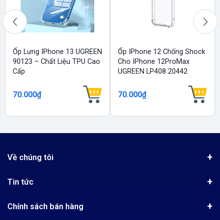
Ốp Lưng IPhone 13 UGREEN
Ốp IPhone 12 Chống Shock
90123 – Chất Liệu TPU Cao
Cho IPhone 12ProMax
Cấp
UGREEN LP408 20442
70.000₫
70.000₫
Về chúng tôi
Giới thiệu
Tin tức
Chứng nhận phân phối Ugreen
Tin khuyến mãi
Quy chế hoạt động
Chính sách bán hàng
Kinh nghiệm mua hàng