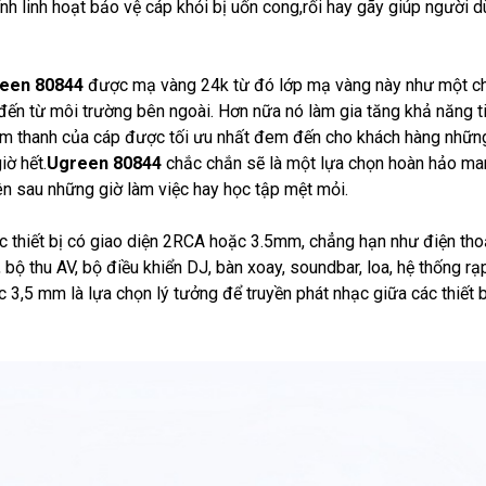
 linh hoạt bảo vệ cáp khỏi bị uốn cong,rối hay gãy giúp người 
reen 80844
được mạ vàng 24k từ đó lớp mạ vàng này như một ch
đến từ môi trường bên ngoài. Hơn nữa nó làm gia tăng khả năng t
âm thanh của cáp được tối ưu nhất đem đến cho khách hàng những
ờ hết.
Ugreen 80844
chắc chắn sẽ là một lựa chọn hoàn hảo m
n sau những giờ làm việc hay học tập mệt mỏi.
c thiết bị có giao diện 2RCA hoặc 3.5mm, chẳng hạn như điện tho
, bộ thu AV, bộ điều khiển DJ, bàn xoay, soundbar, loa, hệ thống rạ
 3,5 mm là lựa chọn lý tưởng để truyền phát nhạc giữa các thiết 