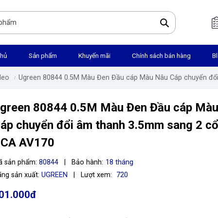
chủ
Sản phẩm
Khuyến mãi
Chính sách bán hàng
B
deo
Ugreen 80844 0.5M Màu Đen Đầu cáp Màu Nâu Cáp chuyển đổ
green 80844 0.5M Màu Đen Đầu cáp Mà
áp chuyển đổi âm thanh 3.5mm sang 2 c
CA AV170
ã sản phẩm:
80844
|
Bảo hành:
18 tháng
ng sản xuất:
UGREEN
|
Lượt xem:
720
01.000đ