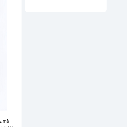
A, mà