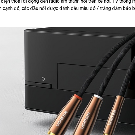
iện thoại di động đến radio âm thanh nổi trên xe hơi, TV thông m
Bên cạnh đó, các đầu nối được đánh dấu màu đỏ / trắng đảm bảo 