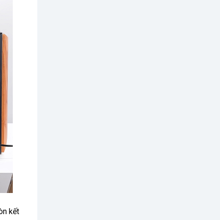
òn kết