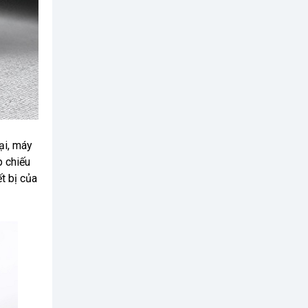
ại, máy
p chiếu
t bị của