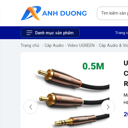
Trang 
Danh mục sản phẩm
Trang chủ
Cáp Audio - Video UGREEN
Cáp Audio & Vi
U
C
R
M
Hã
2