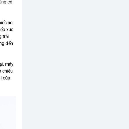
dùng có
iếc áo
iếp xúc
 trải
ang đến
ại, máy
p chiếu
bị của