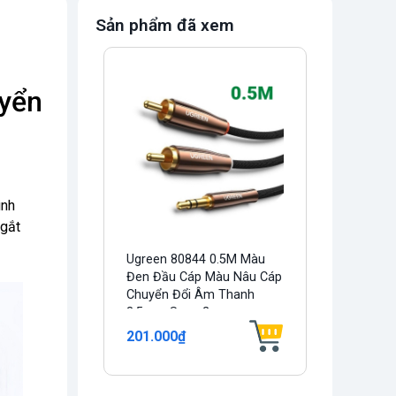
Sản phẩm đã xem
yển
ình
ngắt
Ugreen 80844 0.5M Màu
Đen Đầu Cáp Màu Nâu Cáp
Chuyển Đổi Âm Thanh
3.5mm Sang 2...
201.000₫