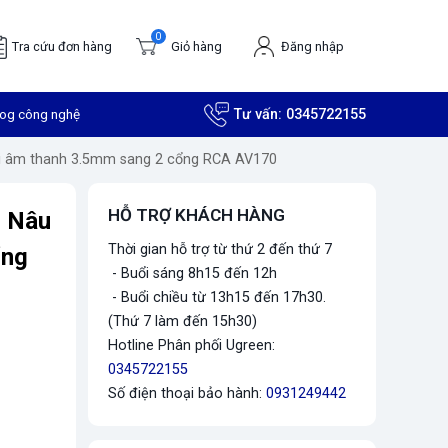
0
Tra cứu đơn hàng
Giỏ hàng
Đăng nhập
log công nghệ
Tư vấn:
0345722155
i âm thanh 3.5mm sang 2 cổng RCA AV170
HỖ TRỢ KHÁCH HÀNG
u Nâu
Thời gian hỗ trợ từ thứ 2 đến thứ 7
ổng
- Buổi sáng 8h15 đến 12h
- Buổi chiều từ 13h15 đến 17h30.
(Thứ 7 làm đến 15h30)
Hotline Phân phối Ugreen:
0345722155
Số điện thoại bảo hành:
0931249442