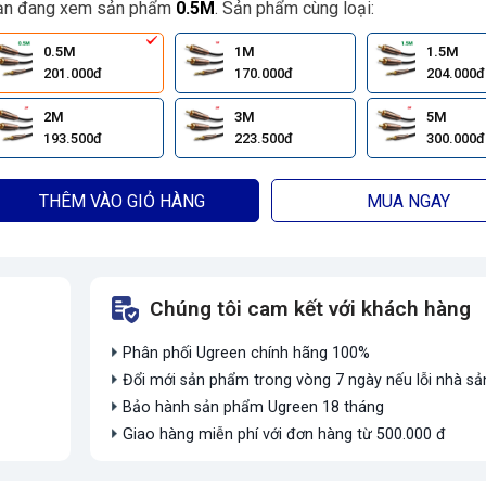
ạn đang xem sản phẩm
0.5M
. Sản phẩm cùng loại:
0.5M
1M
1.5M
201.000đ
170.000đ
204.000đ
2M
3M
5M
193.500đ
223.500đ
300.000đ
THÊM VÀO GIỎ HÀNG
MUA NGAY
Chúng tôi cam kết với khách hàng
Phân phối Ugreen chính hãng 100%
Đổi mới sản phẩm trong vòng 7 ngày nếu lỗi nhà sả
Bảo hành sản phẩm Ugreen 18 tháng
Giao hàng miễn phí với đơn hàng từ 500.000 đ