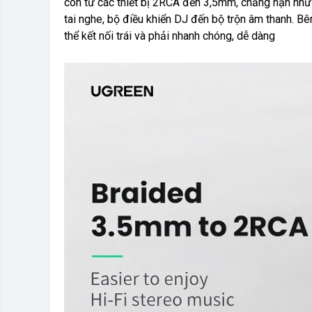
còn từ các thiết bị 2RCA đến 3,5mm, chẳng hạn như đ
tai nghe, bộ điều khiển DJ đến bộ trộn âm thanh. 
thể kết nối trái và phải nhanh chóng, dễ dàng