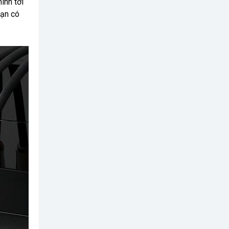
inh tới
bạn có