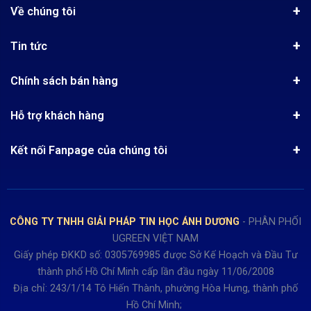
Về chúng tôi
Giới thiệu
Tin tức
Chứng nhận phân phối Ugreen
Tin khuyến mãi
Quy chế hoạt động
Chính sách bán hàng
Kinh nghiệm mua hàng
Chính sách bảo mật
Hướng dẫn đặt hàng
Công nghệ - Sản phẩm mới
Hỗ trợ khách hàng
Tra cứu đơn hàng
Chính sách thanh toán
Tin tuyển dụng
Liên hệ
Điện thoai: (028)73023188
Chính sách Hủy, Đổi, Trả hàng
Kết nối Fanpage của chúng tôi
Review sản phẩm
Bán hàng: 0345722155
Chính sách Giao nhận, Kiểm hàng
Bảo hành: 0931249442
Hướng dẫn đăng ký tài khoản
Hợp tác: LienHe@sisco.com.vn
Chính sách bán hàng Dự án
CÔNG TY TNHH GIẢI PHÁP TIN HỌC ÁNH DƯƠNG
- PHÂN PHỐI
Thời gian làm việc từ Thứ 2- Thứ 7
UGREEN VIỆT NAM
Buổi sáng 8h15 đến 12h.
Giấy phép ĐKKD số: 0305769985 được Sở Kế Hoạch và Đầu Tư
Buổi chiều từ 13h15 đến 17h30
thành phố Hồ Chí Minh cấp lần đầu ngày 11/06/2008
Thứ 7 làm đến 15h30 chiều.
Địa chỉ: 243/1/14 Tô Hiến Thành, phường Hòa Hưng, thành phố
Hồ Chí Minh;