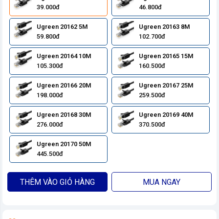
39.000đ
46.800đ
Ugreen 20162 5M
Ugreen 20163 8M
59.800đ
102.700đ
Ugreen 20164 10M
Ugreen 20165 15M
105.300đ
160.500đ
Ugreen 20166 20M
Ugreen 20167 25M
198.000đ
259.500đ
Ugreen 20168 30M
Ugreen 20169 40M
276.000đ
370.500đ
Ugreen 20170 50M
445.500đ
THÊM VÀO GIỎ HÀNG
MUA NGAY