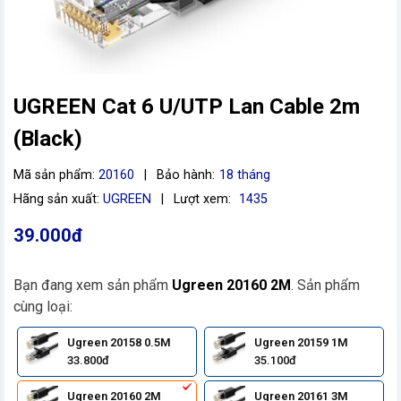
UGREEN Cat 6 U/UTP Lan Cable 2m
(Black)
Mã sản phẩm:
20160
|
Bảo hành:
18 tháng
Hãng sản xuất:
UGREEN
|
Lượt xem:
1435
39.000đ
vn
Bạn đang xem sản phẩm
Ugreen 20160 2M
. Sản phẩm
cùng loại:
Ugreen 20158 0.5M
Ugreen 20159 1M
33.800đ
35.100đ
Ugreen 20160 2M
Ugreen 20161 3M