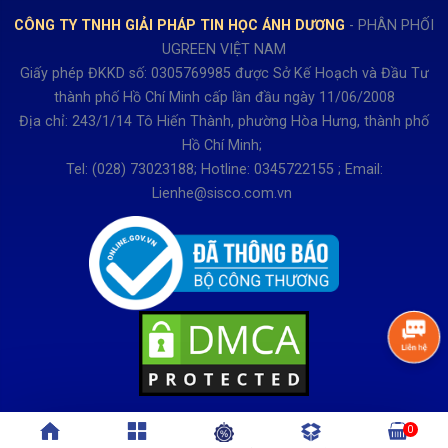
Hợp tác: LienHe@sisco.com.vn
Chính sách bán hàng Dự án
CÔNG TY TNHH GIẢI PHÁP TIN HỌC ÁNH DƯƠNG
- PHÂN PHỐI
Thời gian làm việc từ Thứ 2- Thứ 7
UGREEN VIỆT NAM
Buổi sáng 8h15 đến 12h.
Giấy phép ĐKKD số: 0305769985 được Sở Kế Hoạch và Đầu Tư
Buổi chiều từ 13h15 đến 17h30
thành phố Hồ Chí Minh cấp lần đầu ngày 11/06/2008
Thứ 7 làm đến 15h30 chiều.
Địa chỉ: 243/1/14 Tô Hiến Thành, phường Hòa Hưng, thành phố
Hồ Chí Minh;
Tel: (028) 73023188; Hotline: 0345722155 ; Email:
Lienhe@sisco.com.vn
0