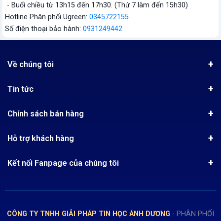
- Buổi chiều từ 13h15 đến 17h30. (Thứ 7 làm đến 15h30)
Hotline Phân phối Ugreen:
0345722155
Số điện thoại bảo hành:
0931249442
Về chúng tôi
Giới thiệu
Tin tức
Chứng nhận phân phối Ugreen
Tin khuyến mãi
Quy chế hoạt động
Chính sách bán hàng
Kinh nghiệm mua hàng
Chính sách bảo mật
Hướng dẫn đặt hàng
Công nghệ - Sản phẩm mới
Hỗ trợ khách hàng
Tra cứu đơn hàng
Chính sách thanh toán
Tin tuyển dụng
Liên hệ
Điện thoai: (028)73023188
Chính sách Hủy, Đổi, Trả hàng
Kết nối Fanpage của chúng tôi
Review sản phẩm
Bán hàng: 0345722155
Chính sách Giao nhận, Kiểm hàng
Bảo hành: 0931249442
Hướng dẫn đăng ký tài khoản
Hợp tác: LienHe@sisco.com.vn
Chính sách bán hàng Dự án
CÔNG TY TNHH GIẢI PHÁP TIN HỌC ÁNH DƯƠNG
- PHÂN PHỐI
Thời gian làm việc từ Thứ 2- Thứ 7