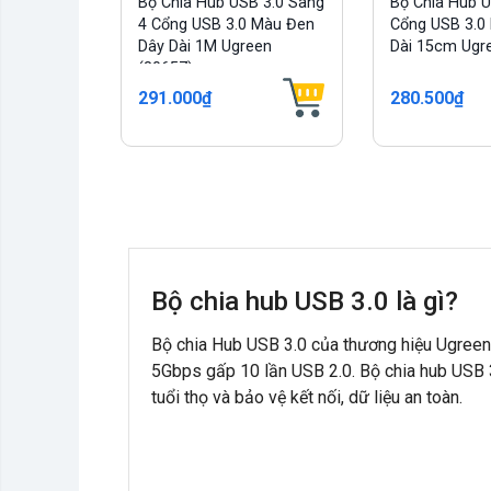
Bộ Chia Hub USB 3.0 Sang
Bộ Chia Hub U
4 Cổng USB 3.0 Màu Đen
Cổng USB 3.0
Dây Dài 1M Ugreen
Dài 15cm Ugr
(80657)
291.000₫
280.500₫
Bộ chia hub USB 3.0 là gì?
Bộ chia Hub USB 3.0 của thương hiệu Ugreen 
5Gbps gấp 10 lần USB 2.0. Bộ chia hub USB 3
tuổi thọ và bảo vệ kết nối, dữ liệu an toàn.