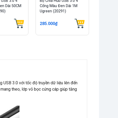
 USB 3.0 4
Bộ Chia Hub USB 3.0 4
en Dài 50CM
Cổng Màu Đen Dài 1M
90)
Ugreen (20291)
285.000₫
USB 3.0 với tốc độ truyền dữ liệu lên đến
g mang theo, lớp vỏ bọc cứng cáp giúp tăng