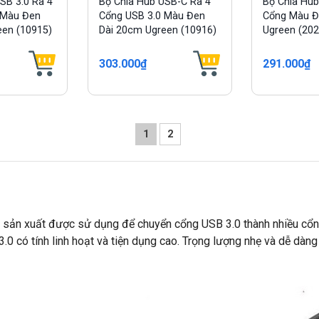
SB 3.0 Ra 4
Bộ Chia Hub USB-C Ra 4
Bộ Chia Hub
 Màu Đen
Cổng USB 3.0 Màu Đen
Cổng Màu Đ
een (10915)
Dài 20cm Ugreen (10916)
Ugreen (202
303.000₫
291.000₫
1
2
sản xuất được sử dụng để chuyển cổng USB 3.0 thành nhiều cổng 
.0 có tính linh hoạt và tiện dụng cao. Trọng lượng nhẹ và dễ dàn