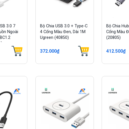
SB 3.0 7
Bộ Chia USB 3.0 + Type-C
Bộ Chia Hub
uồn Ngoài
4 Cổng Màu Đen, Dài 1M
Cổng Màu Đ
 BC1.2
Ugreen (40850)
(20805)
6)
372.000₫
412.500₫