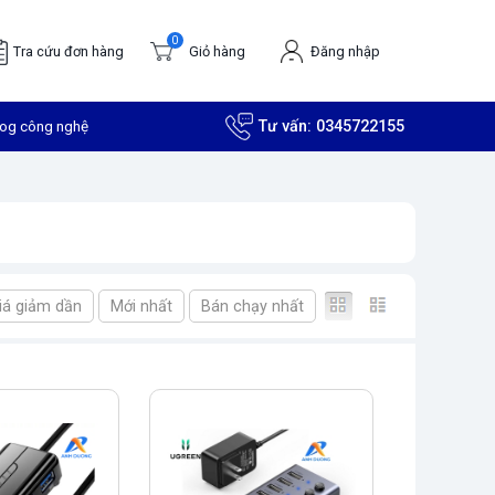
0
Tra cứu đơn hàng
Giỏ hàng
Đăng nhập
log công nghệ
Tư vấn:
0345722155
iá giảm dần
Mới nhất
Bán chạy nhất