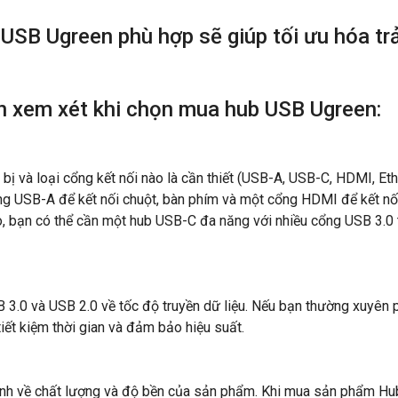
USB Ugreen phù hợp sẽ giúp tối ưu hóa tr
n xem xét khi chọn mua hub USB Ugreen:
t bị và loại cổng kết nối nào là cần thiết (USB-A, USB-C, HDMI, E
ng USB-A để kết nối chuột, bàn phím và một cổng HDMI để kết nối
o, bạn có thể cần một hub USB-C đa năng với nhiều cổng USB 3.0 
3.0 và USB 2.0 về tốc độ truyền dữ liệu. Nếu bạn thường xuyên phả
iết kiệm thời gian và đảm bảo hiệu suất.
ịnh về chất lượng và độ bền của sản phẩm. Khi mua sản phẩm
Hu