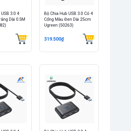
 USB 3.0 4
Bộ Chia Hub USB 3.0 Có 4
ắng Dài 0.5M
Cổng Màu Đen Dài 25cm
82)
Ugreen (50263)
319.500₫