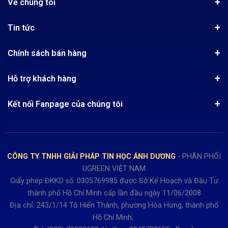
Về chúng tôi
Giới thiệu
Tin tức
Chứng nhận phân phối Ugreen
Tin khuyến mãi
Quy chế hoạt động
Chính sách bán hàng
Kinh nghiệm mua hàng
Chính sách bảo mật
Hướng dẫn đặt hàng
Công nghệ - Sản phẩm mới
Hỗ trợ khách hàng
Tra cứu đơn hàng
Chính sách thanh toán
Tin tuyển dụng
Liên hệ
Điện thoai: (028)73023188
Chính sách Hủy, Đổi, Trả hàng
Kết nối Fanpage của chúng tôi
Review sản phẩm
Bán hàng: 0345722155
Chính sách Giao nhận, Kiểm hàng
Bảo hành: 0931249442
Hướng dẫn đăng ký tài khoản
Hợp tác: LienHe@sisco.com.vn
Chính sách bán hàng Dự án
CÔNG TY TNHH GIẢI PHÁP TIN HỌC ÁNH DƯƠNG
- PHÂN PHỐI
Thời gian làm việc từ Thứ 2- Thứ 7
UGREEN VIỆT NAM
Buổi sáng 8h15 đến 12h.
Giấy phép ĐKKD số: 0305769985 được Sở Kế Hoạch và Đầu Tư
Buổi chiều từ 13h15 đến 17h30
thành phố Hồ Chí Minh cấp lần đầu ngày 11/06/2008
Thứ 7 làm đến 15h30 chiều.
Địa chỉ: 243/1/14 Tô Hiến Thành, phường Hòa Hưng, thành phố
Hồ Chí Minh;