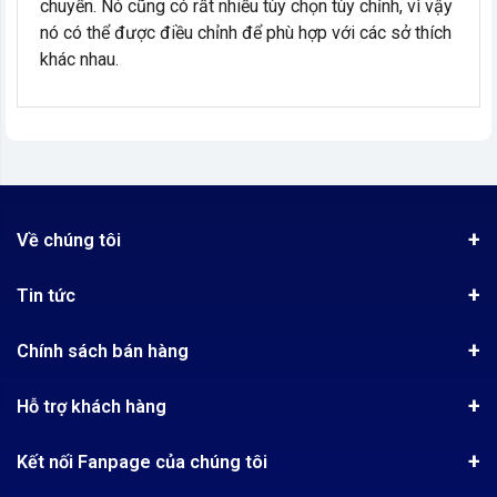
chuyển. Nó cũng có rất nhiều tùy chọn tùy chỉnh, vì vậy
nó có thể được điều chỉnh để phù hợp với các sở thích
khác nhau.
Về chúng tôi
Giới thiệu
Tin tức
Chứng nhận phân phối Ugreen
Tin khuyến mãi
Quy chế hoạt động
Chính sách bán hàng
Kinh nghiệm mua hàng
Chính sách bảo mật
Hướng dẫn đặt hàng
Công nghệ - Sản phẩm mới
Hỗ trợ khách hàng
Tra cứu đơn hàng
Chính sách thanh toán
Tin tuyển dụng
Liên hệ
Điện thoai: (028)73023188
Chính sách Hủy, Đổi, Trả hàng
Kết nối Fanpage của chúng tôi
Review sản phẩm
Bán hàng: 0345722155
Chính sách Giao nhận, Kiểm hàng