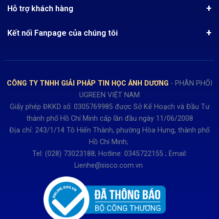
Hướng dẫn đặt hàng
Công nghệ - Sản phẩm mới
Hỗ trợ khách hàng
Tra cứu đơn hàng
Chính sách thanh toán
Tin tuyển dụng
Liên hệ
Điện thoai: (028)73023188
Chính sách Hủy, Đổi, Trả hàng
Kết nối Fanpage của chúng tôi
Review sản phẩm
Bán hàng: 0345722155
Chính sách Giao nhận, Kiểm hàng
Bảo hành: 0931249442
Hướng dẫn đăng ký tài khoản
Hợp tác: LienHe@sisco.com.vn
Chính sách bán hàng Dự án
CÔNG TY TNHH GIẢI PHÁP TIN HỌC ÁNH DƯƠNG
- PHÂN PHỐI
Thời gian làm việc từ Thứ 2- Thứ 7
UGREEN VIỆT NAM
Buổi sáng 8h15 đến 12h.
Giấy phép ĐKKD số: 0305769985 được Sở Kế Hoạch và Đầu Tư
Buổi chiều từ 13h15 đến 17h30
thành phố Hồ Chí Minh cấp lần đầu ngày 11/06/2008
Thứ 7 làm đến 15h30 chiều.
Địa chỉ: 243/1/14 Tô Hiến Thành, phường Hòa Hưng, thành phố
Hồ Chí Minh;
Tel: (028) 73023188; Hotline: 0345722155 ; Email:
Lienhe@sisco.com.vn