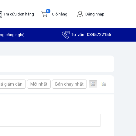
0
Tra cứu đơn hàng
Giỏ hàng
Đăng nhập
log công nghệ
Tư vấn:
0345722155
iá giảm dần
Mới nhất
Bán chạy nhất