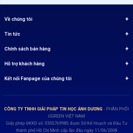
Về chúng tôi
Giới thiệu
Tin tức
Chứng nhận phân phối Ugreen
Tin khuyến mãi
Quy chế hoạt động
Chính sách bán hàng
Kinh nghiệm mua hàng
Chính sách bảo mật
Hướng dẫn đặt hàng
Công nghệ - Sản phẩm mới
Hỗ trợ khách hàng
Tra cứu đơn hàng
Chính sách thanh toán
Tin tuyển dụng
Liên hệ
Điện thoai: (028)73023188
Chính sách Hủy, Đổi, Trả hàng
Kết nối Fanpage của chúng tôi
Review sản phẩm
Bán hàng: 0345722155
Chính sách Giao nhận, Kiểm hàng
Bảo hành: 0931249442
Hướng dẫn đăng ký tài khoản
Hợp tác: LienHe@sisco.com.vn
Chính sách bán hàng Dự án
CÔNG TY TNHH GIẢI PHÁP TIN HỌC ÁNH DƯƠNG
- PHÂN PHỐI
Thời gian làm việc từ Thứ 2- Thứ 7
UGREEN VIỆT NAM
Buổi sáng 8h15 đến 12h.
Giấy phép ĐKKD số: 0305769985 được Sở Kế Hoạch và Đầu Tư
Buổi chiều từ 13h15 đến 17h30
thành phố Hồ Chí Minh cấp lần đầu ngày 11/06/2008