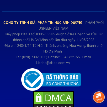
Bán hàng: 0345722155
Chính sách Giao nhận, Kiểm hàng
Bảo hành: 0931249442
Hướng dẫn đăng ký tài khoản
Hợp tác: LienHe@sisco.com.vn
Chính sách bán hàng Dự án
CÔNG TY TNHH GIẢI PHÁP TIN HỌC ÁNH DƯƠNG
- PHÂN PHỐI
Thời gian làm việc từ Thứ 2- Thứ 7
UGREEN VIỆT NAM
Buổi sáng 8h15 đến 12h.
Giấy phép ĐKKD số: 0305769985 được Sở Kế Hoạch và Đầu Tư
Buổi chiều từ 13h15 đến 17h30
thành phố Hồ Chí Minh cấp lần đầu ngày 11/06/2008
Thứ 7 làm đến 15h30 chiều.
Địa chỉ: 243/1/14 Tô Hiến Thành, phường Hòa Hưng, thành phố
Hồ Chí Minh;
Tel: (028) 73023188; Hotline: 0345722155 ; Email:
Lienhe@sisco.com.vn