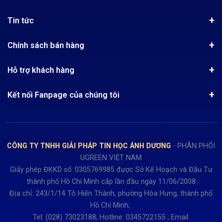
Giới thiệu
Tin tức
Chứng nhận phân phối Ugreen
Tin khuyến mãi
Quy chế hoạt động
Chính sách bán hàng
Kinh nghiệm mua hàng
Chính sách bảo mật
Hướng dẫn đặt hàng
Công nghệ - Sản phẩm mới
Hỗ trợ khách hàng
Tra cứu đơn hàng
Chính sách thanh toán
Tin tuyển dụng
Liên hệ
Điện thoai: (028)73023188
Chính sách Hủy, Đổi, Trả hàng
Kết nối Fanpage của chúng tôi
Review sản phẩm
Bán hàng: 0345722155
Chính sách Giao nhận, Kiểm hàng
Bảo hành: 0931249442
Hướng dẫn đăng ký tài khoản
Hợp tác: LienHe@sisco.com.vn
Chính sách bán hàng Dự án
CÔNG TY TNHH GIẢI PHÁP TIN HỌC ÁNH DƯƠNG
- PHÂN PHỐI
Thời gian làm việc từ Thứ 2- Thứ 7
UGREEN VIỆT NAM
Buổi sáng 8h15 đến 12h.
Giấy phép ĐKKD số: 0305769985 được Sở Kế Hoạch và Đầu Tư
Buổi chiều từ 13h15 đến 17h30
thành phố Hồ Chí Minh cấp lần đầu ngày 11/06/2008
Thứ 7 làm đến 15h30 chiều.
Địa chỉ: 243/1/14 Tô Hiến Thành, phường Hòa Hưng, thành phố
Hồ Chí Minh;
Tel: (028) 73023188; Hotline: 0345722155 ; Email: