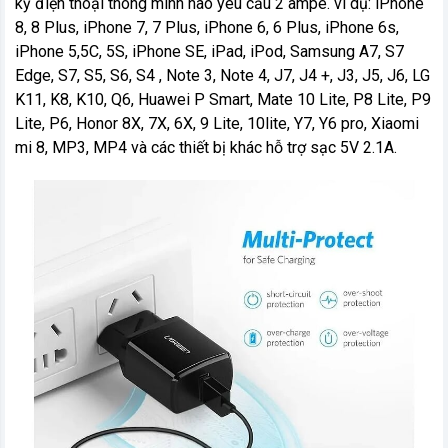
kỳ điện thoại thông minh nào yêu cầu 2 ampe. ví dụ: iPhone
8, 8 Plus, iPhone 7, 7 Plus, iPhone 6, 6 Plus, iPhone 6s,
iPhone 5,5C, 5S, iPhone SE, iPad, iPod, Samsung A7, S7
Edge, S7, S5, S6, S4 , Note 3, Note 4, J7, J4 +, J3, J5, J6, LG
K11, K8, K10, Q6, Huawei P Smart, Mate 10 Lite, P8 Lite, P9
Lite, P6, Honor 8X, 7X, 6X, 9 Lite, 10lite, Y7, Y6 pro, Xiaomi
mi 8, MP3, MP4 và các thiết bị khác hỗ trợ sạc 5V 2.1A.