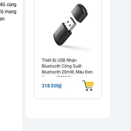
.4G cùng
 độ mạng
ạn.
Thiết Bị USB Nhận
Bluetooth Công Suất
Bluetooth 20mW, Màu Đen
Ugreen (20204)
318.500₫