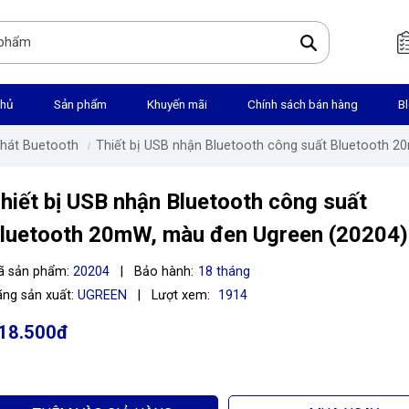
chủ
Sản phẩm
Khuyến mãi
Chính sách bán hàng
B
Phát Buetooth
Thiết bị USB nhận Bluetooth công suất Bluetooth 
hiết bị USB nhận Bluetooth công suất
luetooth 20mW, màu đen Ugreen (20204)
ã sản phẩm:
20204
|
Bảo hành:
18 tháng
ng sản xuất:
UGREEN
|
Lượt xem:
1914
18.500đ