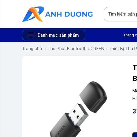
Trang 
Danh mục sản phẩm
Trang chủ
Thu Phát Bluetooth UGREEN
Thiết Bị Thu 
T
B
M
Hã
3