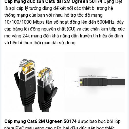
Cáp mạng đúc sẵn Cat6 dài 2M Ugreen 50174
Dạng Dẹt
là sợi cáp lý tưởng dùng để kết nối các thiết bị trong hệ
thống mạng của bạn với nhau, hỗ trợ tốc độ mạng
10/100/1000 Mbps tần số hoạt động lên đến 500MHz, dây
cáp bằng lõi đồng nguyên chất (CU) và các chân kim tiếp xúc
mạ vàng 24k mang đến khả năng dẫn truyền tín hiệu ổn định
và bền bỉ theo thời gian dài sử dụng.
Cáp mạng Cat6 2M Ugreen 50174
được bao bọc bởi lớp
nhựa PVC màu vàng cao cấp, hai đầu đúc sẵn bọc thiếc