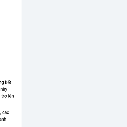
ng kết
 này
 trợ lên
, các
hanh