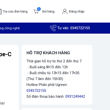
0
Tra cứu đơn hàng
Giỏ hàng
Đăng nhập
log công nghệ
Tư vấn:
0345722155
HỖ TRỢ KHÁCH HÀNG
pe-C
Thời gian hỗ trợ từ thứ 2 đến thứ 7
- Buổi sáng 8h15 đến 12h
- Buổi chiều từ 13h15 đến 17h30.
(Thứ 7 làm đến 15h30)
Hotline Phân phối Ugreen:
0345722155
Số điện thoại bảo hành:
0931249442
ại: