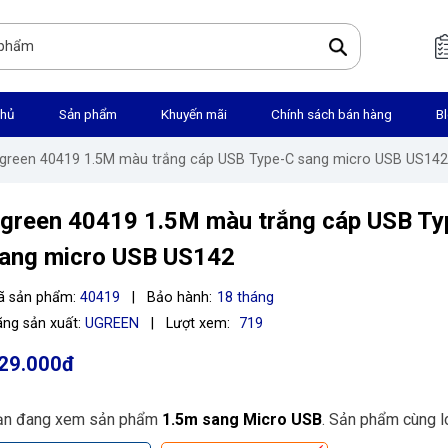
chủ
Sản phẩm
Khuyến mãi
Chính sách bán hàng
B
Ugreen 40419 1.5M màu trắng cáp USB Type-C sang micro USB US142
green 40419 1.5M màu trắng cáp USB Ty
ang micro USB US142
ã sản phẩm:
40419
|
Bảo hành:
18 tháng
ng sản xuất:
UGREEN
|
Lượt xem:
719
29.000đ
ạn đang xem sản phẩm
1.5m sang Micro USB
. Sản phẩm cùng lo