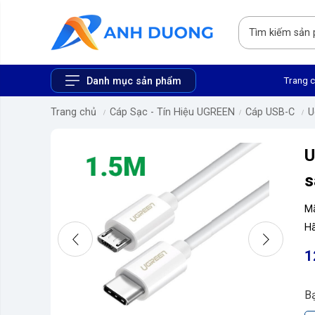
Trang 
Danh mục sản phẩm
Trang chủ
Cáp Sạc - Tín Hiệu UGREEN
Cáp USB-C
U
s
M
Hã
1
B